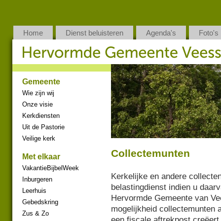
Home
Dienst beluisteren
Agenda's
Foto's
Gemeente
Wie zijn wij
Onze visie
Kerkdiensten
Uit de Pastorie
Veilige kerk
Collectemunten
Met elkaar
VakantieBijbelWeek
Kerkelijke en andere collecten
Inburgeren
belastingdienst indien u daar
Leerhuis
Hervormde Gemeente van Vee
Gebedskring
mogelijkheid collectemunten 
Zus & Zo
een fiscale aftrekpost creëert