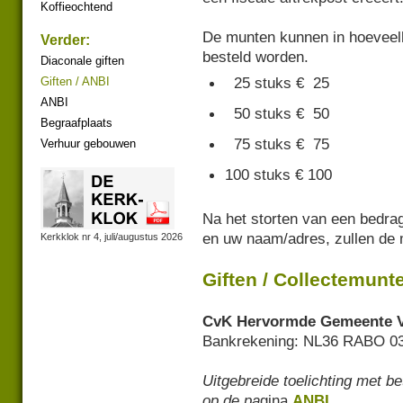
Koffieochtend
De munten kunnen in hoeveel
Verder:
besteld worden.
Diaconale giften
25 stuks € 25
Giften / ANBI
ANBI
50 stuks € 50
Begraafplaats
75 stuks € 75
Verhuur gebouwen
100 stuks € 100
Na het storten van een bedra
en uw naam/adres, zullen de 
Kerkklok nr 4, juli/augustus 2026
Giften / Collectemunt
CvK Hervormde Gemeente 
Bankrekening: NL36 RABO 03
Uitgebreide toelichting met be
op de pa
gina
ANBI