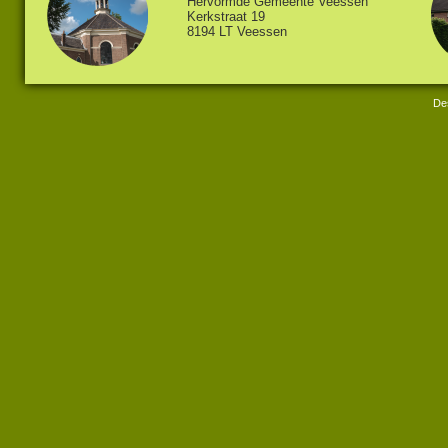
Hervormde Gemeente Veessen
Kerkstraat 19
8194 LT Veessen
Des